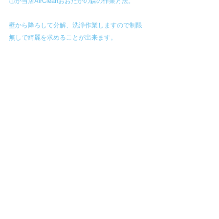
①が当店AirCleanおおたかの森の作業方法。
壁から降ろして分解、洗浄作業しますので制限
無しで綺麗を求めることが出来ます。