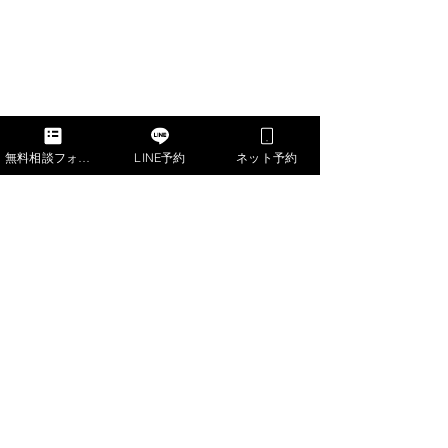
無料相談フォーム
LINE予約
ネット予約
③完全分解(ドレンパンとファンを外す)
熱交換器と本体ケースは外さない方法です。
完全分解を謳う業者さんの殆どがこの工法で
す。(大手FCやくらしのマーケットの完全分解
OP)
②の洗浄不足箇所に加え熱交換器と本体ケース
が重なっている部分が洗浄不可になります