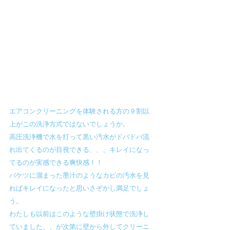
エアコンクリーニングを体験される方の９割以
上がこの洗浄方式ではないでしょうか。
高圧洗浄機で水を打って黒い汚水がドバドバ流
れ出てくるのが目視できる、、、キレイになっ
てるのが実感できる爽快感！！
バケツに溜まった墨汁のようなカビの汚水を見
ればキレイになったと思いさぞかし満足でしょ
う。
わたしも以前はこのような壁掛け状態で洗浄し
ていました、、が次第に壁から外してクリーニ